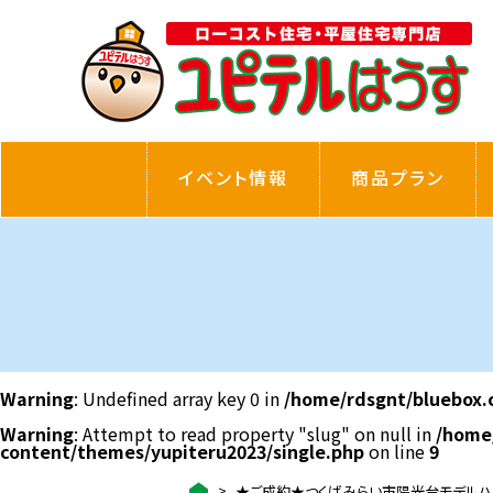
イベント情報
商品プラン
Warning
: Undefined array key 0 in
/home/rdsgnt/bluebox.
Warning
: Attempt to read property "slug" on null in
/home
content/themes/yupiteru2023/single.php
on line
9
★ご成約★つくばみらい市陽光台モデルハ