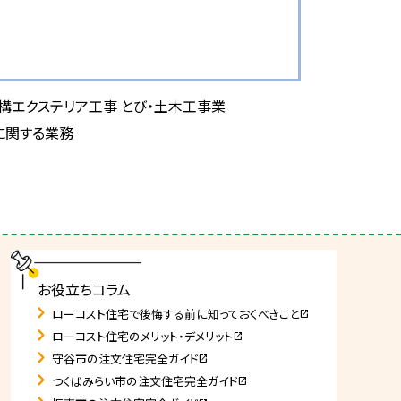
外構エクステリア工事 とび・土木工事業
に関する業務
お役立ちコラム
ローコスト住宅で後悔する前に知っておくべきこと
open_in_new
ローコスト住宅のメリット・デメリット
open_in_new
守谷市の注文住宅完全ガイド
open_in_new
つくばみらい市の注文住宅完全ガイド
open_in_new