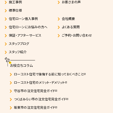
施工事例
お客さまの声
標準仕様
住宅ローン借入事例
会社概要
住宅ローンにお悩みの方へ
よくある質問
保証・アフターサービス
ご予約・お問い合わせ
スタッフブログ
スタッフ紹介
お役立ちコラム
ローコスト住宅で後悔する前に知っておくべきこと
open_in_new
ローコスト住宅のメリット・デメリット
open_in_new
守谷市の注文住宅完全ガイド
open_in_new
つくばみらい市の注文住宅完全ガイド
open_in_new
坂東市の注文住宅完全ガイド
open_in_new