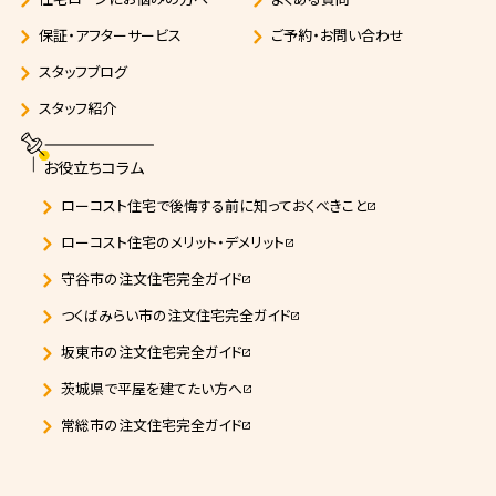
保証・アフターサービス
ご予約・お問い合わせ
スタッフブログ
スタッフ紹介
お役立ちコラム
ローコスト住宅で後悔する前に知っておくべきこと
open_in_new
ローコスト住宅のメリット・デメリット
open_in_new
守谷市の注文住宅完全ガイド
open_in_new
つくばみらい市の注文住宅完全ガイド
open_in_new
坂東市の注文住宅完全ガイド
open_in_new
茨城県で平屋を建てたい方へ
open_in_new
常総市の注文住宅完全ガイド
open_in_new