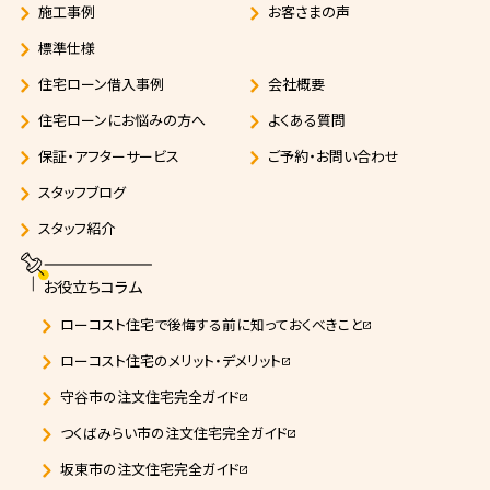
施工事例
お客さまの声
標準仕様
住宅ローン借入事例
会社概要
住宅ローンにお悩みの方へ
よくある質問
保証・アフターサービス
ご予約・お問い合わせ
スタッフブログ
スタッフ紹介
お役立ちコラム
ローコスト住宅で後悔する前に知っておくべきこと
open_in_new
ローコスト住宅のメリット・デメリット
open_in_new
守谷市の注文住宅完全ガイド
open_in_new
つくばみらい市の注文住宅完全ガイド
open_in_new
坂東市の注文住宅完全ガイド
open_in_new