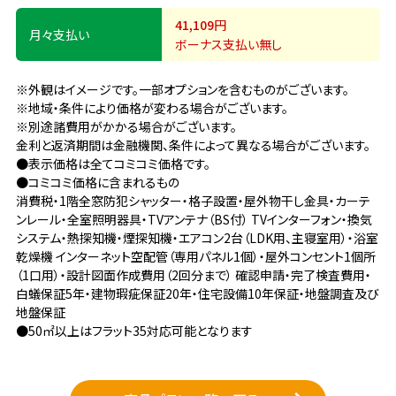
41,109
円
月々支払い
ボーナス支払い無し
※外観はイメージです。一部オプションを含むものがございます。
※地域・条件により価格が変わる場合がございます。
※別途諸費用がかかる場合がございます。
金利と返済期間は金融機関、条件によって異なる場合がございます。
●表示価格は全てコミコミ価格です。
●コミコミ価格に含まれるもの
消費税・1階全窓防犯シャッター・格子設置・屋外物干し金具・カーテ
ンレール・全室照明器具・TVアンテナ（BS付） TVインターフォン・換気
システム・熱探知機・煙探知機・エアコン2台（LDK用、主寝室用）・浴室
乾燥機 インターネット空配管（専用パネル1個）・屋外コンセント1個所
（1口用）・設計図面作成費用（2回分まで） 確認申請・完了検査費用・
白蟻保証5年・建物瑕疵保証20年・住宅設備10年保証・地盤調査及び
地盤保証
●50㎡以上はフラット35対応可能となります