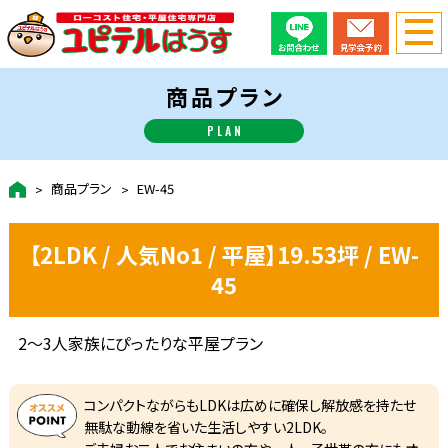
商品プラン
PLAN
商品プラン
EW-45
【2LDK / 人気No1 / 平屋】19.53坪 / EW-
45
2～3人家族にぴったりな平屋プラン
コンパクトながらもLDKは広めに確保し解放感を持たせ
無駄な動線を省いた生活しやすい2LDK。